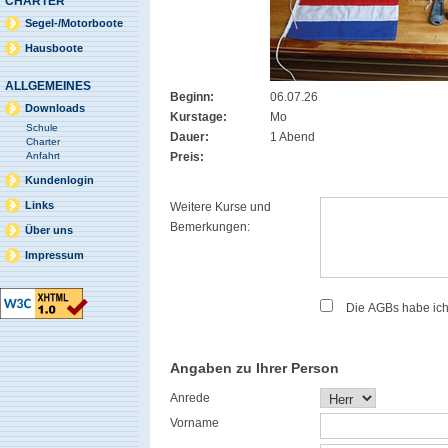
CHARTER
Segel-/Motorboote
Hausboote
ALLGEMEINES
Beginn:
06.07.26
Downloads
Kurstage:
Mo
Schule
Dauer:
1 Abend
Charter
Anfahrt
Preis:
Kundenlogin
Links
Weitere Kurse und
Bemerkungen:
Über uns
Impressum
Die AGBs habe ic
Angaben zu Ihrer Person
Anrede
Vorname