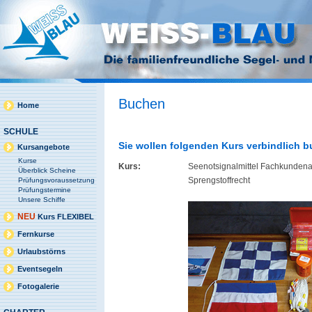
Buchen
Home
SCHULE
Sie wollen folgenden Kurs verbindlich 
Kursangebote
Kurse
Kurs:
Seenotsignalmittel Fachkundena
Überblick Scheine
Sprengstoffrecht
Prüfungsvoraussetzung
Prüfungstermine
Unsere Schiffe
NEU
Kurs FLEXIBEL
Fernkurse
Urlaubstörns
Eventsegeln
Fotogalerie