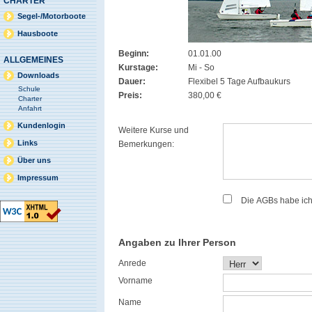
CHARTER
Segel-/Motorboote
Hausboote
Beginn:
01.01.00
ALLGEMEINES
Kurstage:
Mi - So
Downloads
Dauer:
Flexibel 5 Tage Aufbaukurs
Schule
Preis:
380,00 €
Charter
Anfahrt
Kundenlogin
Weitere Kurse und
Links
Bemerkungen:
Über uns
Impressum
Die AGBs habe ic
Angaben zu Ihrer Person
Anrede
Vorname
Name