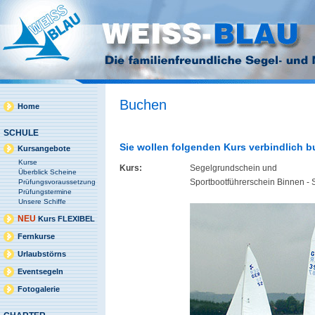
Buchen
Home
SCHULE
Sie wollen folgenden Kurs verbindlich 
Kursangebote
Kurse
Kurs:
Segelgrundschein und
Überblick Scheine
Sportbootführerschein Binnen -
Prüfungsvoraussetzung
Prüfungstermine
Unsere Schiffe
NEU
Kurs FLEXIBEL
Fernkurse
Urlaubstörns
Eventsegeln
Fotogalerie