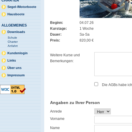
CHARTER
Segel-/Motorboote
Hausboote
Beginn:
04.07.26
ALLGEMEINES
Kurstage:
1 Woche
Downloads
Dauer:
Sa-Sa
Schule
Preis:
820,00 €
Charter
Anfahrt
Kundenlogin
Weitere Kurse und
Links
Bemerkungen:
Über uns
Impressum
Die AGBs habe ic
Angaben zu Ihrer Person
Anrede
Vorname
Name