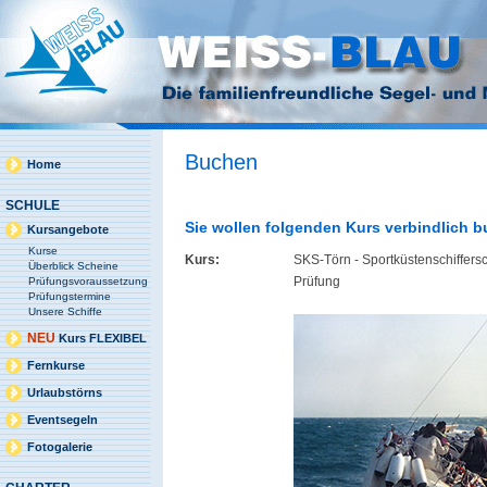
Buchen
Home
SCHULE
Sie wollen folgenden Kurs verbindlich 
Kursangebote
Kurse
Kurs:
SKS-Törn - Sportküstenschiffers
Überblick Scheine
Prüfung
Prüfungsvoraussetzung
Prüfungstermine
Unsere Schiffe
NEU
Kurs FLEXIBEL
Fernkurse
Urlaubstörns
Eventsegeln
Fotogalerie