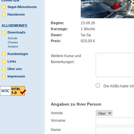
CHARTER
Segel-/Motorboote
Hausboote
Beginn:
15.08.26
ALLGEMEINES
Kurstage:
1 Woche
Downloads
Dauer:
Sa-Sa
Schule
Preis:
820,00 €
Charter
Anfahrt
Kundenlogin
Weitere Kurse und
Links
Bemerkungen:
Über uns
Impressum
Die AGBs habe ic
Angaben zu Ihrer Person
Anrede
Vorname
Name