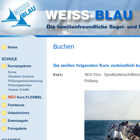
Buchen
Home
SCHULE
Sie wollen folgenden Kurs verbindlich 
Kursangebote
Kurse
Kurs:
SKS-Törn - Sportküstenschiffers
Überblick Scheine
Prüfung
Prüfungsvoraussetzung
Prüfungstermine
Unsere Schiffe
NEU
Kurs FLEXIBEL
Fernkurse
Urlaubstörns
Eventsegeln
Fotogalerie