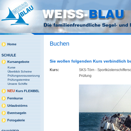
Buchen
Home
SCHULE
Sie wollen folgenden Kurs verbindlich 
Kursangebote
Kurse
Kurs:
SKS-Törn - Sportküstenschiffers
Überblick Scheine
Prüfung
Prüfungsvoraussetzung
Prüfungstermine
Unsere Schiffe
NEU
Kurs FLEXIBEL
Fernkurse
Urlaubstörns
Eventsegeln
Fotogalerie