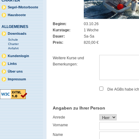
CHARTER
Segel-/Motorboote
Hausboote
Beginn:
03.10.26
ALLGEMEINES
Kurstage:
1 Woche
Downloads
Dauer:
Sa-Sa
Schule
Preis:
820,00 €
Charter
Anfahrt
Kundenlogin
Weitere Kurse und
Links
Bemerkungen:
Über uns
Impressum
Die AGBs habe ic
Angaben zu Ihrer Person
Anrede
Vorname
Name