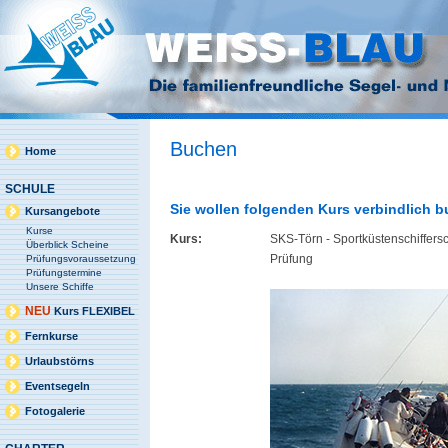
Buchen
Home
SCHULE
Sie wollen folgenden Kurs verbindlich 
Kursangebote
Kurse
Kurs:
SKS-Törn - Sportküstenschiffers
Überblick Scheine
Prüfung
Prüfungsvoraussetzung
Prüfungstermine
Unsere Schiffe
NEU
Kurs FLEXIBEL
Fernkurse
Urlaubstörns
Eventsegeln
Fotogalerie