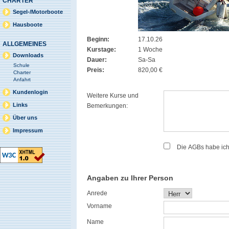
CHARTER
Segel-/Motorboote
Hausboote
Beginn:
17.10.26
ALLGEMEINES
Kurstage:
1 Woche
Downloads
Dauer:
Sa-Sa
Schule
Preis:
820,00 €
Charter
Anfahrt
Kundenlogin
Weitere Kurse und
Links
Bemerkungen:
Über uns
Impressum
Die AGBs habe ic
Angaben zu Ihrer Person
Anrede
Vorname
Name