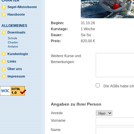
CHARTER
Segel-/Motorboote
Hausboote
Beginn:
31.10.26
ALLGEMEINES
Kurstage:
1 Woche
Downloads
Dauer:
Sa-Sa
Schule
Preis:
820,00 €
Charter
Anfahrt
Kundenlogin
Weitere Kurse und
Links
Bemerkungen:
Über uns
Impressum
Die AGBs habe ic
Angaben zu Ihrer Person
Anrede
Vorname
Name