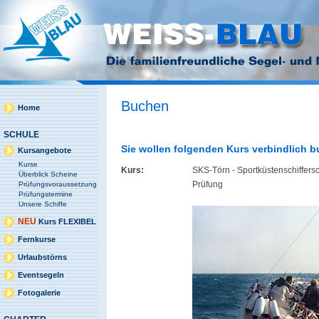
Buchen
Home
SCHULE
Sie wollen folgenden Kurs verbindlich 
Kursangebote
Kurse
Kurs:
SKS-Törn - Sportküstenschiffers
Überblick Scheine
Prüfung
Prüfungsvoraussetzung
Prüfungstermine
Unsere Schiffe
NEU
Kurs FLEXIBEL
Fernkurse
Urlaubstörns
Eventsegeln
Fotogalerie