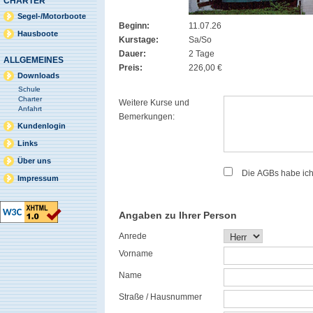
CHARTER
Segel-/Motorboote
Beginn:
11.07.26
Hausboote
Kurstage:
Sa/So
Dauer:
2 Tage
ALLGEMEINES
Preis:
226,00 €
Downloads
Schule
Charter
Weitere Kurse und
Anfahrt
Bemerkungen:
Kundenlogin
Links
Über uns
Die AGBs habe ic
Impressum
Angaben zu Ihrer Person
Anrede
Vorname
Name
Straße / Hausnummer