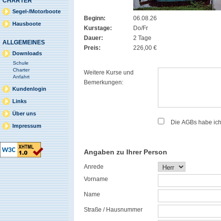
CHARTER
Segel-/Motorboote
Beginn:
06.08.26
Hausboote
Kurstage:
Do/Fr
Dauer:
2 Tage
ALLGEMEINES
Preis:
226,00 €
Downloads
Schule
Charter
Weitere Kurse und
Anfahrt
Bemerkungen:
Kundenlogin
Links
Über uns
Die AGBs habe ic
Impressum
Angaben zu Ihrer Person
Anrede
Vorname
Name
Straße / Hausnummer