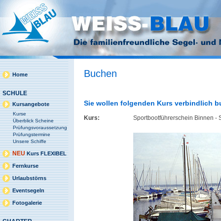
Buchen
Home
SCHULE
Sie wollen folgenden Kurs verbindlich 
Kursangebote
Kurse
Kurs:
Sportbootführerschein Binnen -
Überblick Scheine
Prüfungsvoraussetzung
Prüfungstermine
Unsere Schiffe
NEU
Kurs FLEXIBEL
Fernkurse
Urlaubstörns
Eventsegeln
Fotogalerie