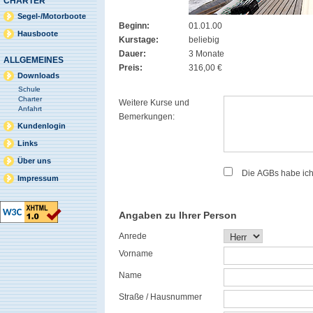
CHARTER
Segel-/Motorboote
Beginn:
01.01.00
Hausboote
Kurstage:
beliebig
Dauer:
3 Monate
ALLGEMEINES
Preis:
316,00 €
Downloads
Schule
Charter
Weitere Kurse und
Anfahrt
Bemerkungen:
Kundenlogin
Links
Über uns
Die AGBs habe ic
Impressum
Angaben zu Ihrer Person
Anrede
Vorname
Name
Straße / Hausnummer