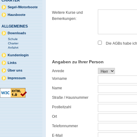
CHARTER
Segel-/Motorboote
Weitere Kurse und
Hausboote
Bemerkungen:
ALLGEMEINES
Downloads
Schule
Die AGBs habe ic
Charter
Anfahrt
Kundenlogin
Angaben zu Ihrer Person
Links
Über uns
Anrede
Impressum
Vorname
Name
Straße / Hausnummer
Postleitzahl
Ort
Telefonnummer
E-Mail