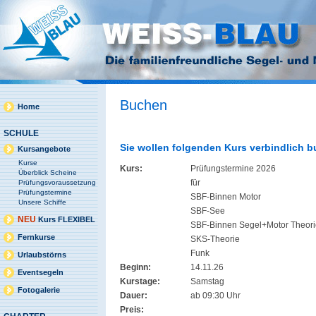
Buchen
Home
SCHULE
Sie wollen folgenden Kurs verbindlich 
Kursangebote
Kurse
Kurs:
Prüfungstermine 2026
Überblick Scheine
für
Prüfungsvoraussetzung
Prüfungstermine
SBF-Binnen Motor
Unsere Schiffe
SBF-See
NEU
Kurs FLEXIBEL
SBF-Binnen Segel+Motor Theorie
Fernkurse
SKS-Theorie
Funk
Urlaubstörns
Beginn:
14.11.26
Eventsegeln
Kurstage:
Samstag
Fotogalerie
Dauer:
ab 09:30 Uhr
Preis: