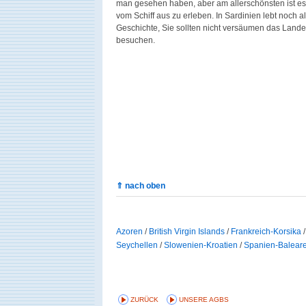
man gesehen haben, aber am allerschönsten ist es
vom Schiff aus zu erleben. In Sardinien lebt noch al
Geschichte, Sie sollten nicht versäumen das Land
besuchen.
⇑ nach oben
Azoren
/
British Virgin Islands
/
Frankreich-Korsika
Seychellen
/
Slowenien-Kroatien
/
Spanien-Balear
ZURÜCK
UNSERE AGBS