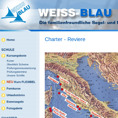
Charter - Reviere
Home
SCHULE
Kursangebote
Kurse
Überblick Scheine
Prüfungsvoraussetzung
Prüfungstermine
Unsere Schiffe
NEU
Kurs FLEXIBEL
Fernkurse
Urlaubstörns
Eventsegeln
Fotogalerie