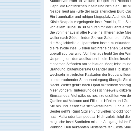
Südlich von Rom ab Nettuno, Neapel und Procida b
Capri, die Pontinischen Inseln und Ischia an. Die M
Neapel liegt am Fuße der mittelalterlichen Burg Cas
Ein traumhafter und ruhiger Liegeplatz. Auch die kl
Küste Neapels vorgelagerte Insel Procida, führt Si
von allem Trubel. In 30 Minuten mit der Fähre errei
Sie von hier aus in aller Ruhe ins Thyrrenische Me
weiter nach Süden finden Sie von Salerno und Vibo
die Möglichkeit die Liparischen Inseln zu erkunden
die reizvolle Insel Sizilien mit ihrer eigenen Geschi
überall spürbar wird. Von hier aus treibt Sie der W
Ursprungsort, den aeolischen Inseln: Kleine Inseln 
einsamen Stränden am tiefblauen Meer, leise rausc
Brandung, blütenübersäte Oleander und Hibiskus
wechseln mit tiefroten Kaskaden der Bouganvilleen
atemberaubender Sonnenuntergang übergibt Sie der
Nacht. Weiter geht's nach Lipari mit seinem smar
Meer vor dem Hintergrund des schneeweiß glitzer
Bimssandes. Viel gäbe es noch zu erzählen von d
Quellen auf Vulcano und Filicudis Höhlen und Grot
Sie hin und lassen Sie sich verzaubern. Für die La
Segler geht's Rund Sizilien und vielleicht lockt noc
nach Malta oder Lampedusa. Nicht zuletzt folgt die
magische Insel Sardinien mit den Ausgangshäfen 
Portisco. Den bekannten Küstenstreifen Costa Sm