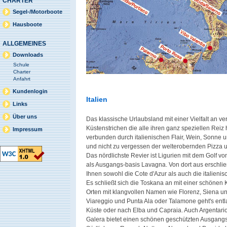
CHARTER
Segel-/Motorboote
Hausboote
ALLGEMEINES
Downloads
Schule
Charter
Anfahrt
Kundenlogin
Italien
Links
Über uns
Das klassische Urlaubsland mit einer Vielfalt an v
Küstenstrichen die alle ihren ganz speziellen Reiz 
Impressum
verbunden durch italienischen Flair, Wein, Sonne 
und nicht zu vergessen der welterobernden Pizza 
Das nördlichste Revier ist Ligurien mit dem Golf 
als Ausgangs-basis Lavagna. Von dort aus erschlie
Ihnen sowohl die Cote d'Azur als auch die italienis
Es schließt sich die Toskana an mit einer schönen 
Orten mit klangvollen Namen wie Florenz, Siena un
Viareggio und Punta Ala oder Talamone geht's entl
Küste oder nach Elba und Capraia. Auch Argentario
Galera bietet einen schönen geschützten Ausgangs