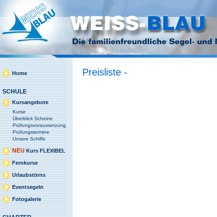
Preisliste -
Home
SCHULE
Kursangebote
Kurse
Überblick Scheine
Prüfungsvoraussetzung
Prüfungstermine
Unsere Schiffe
NEU
Kurs FLEXIBEL
Fernkurse
Urlaubstörns
Eventsegeln
Fotogalerie