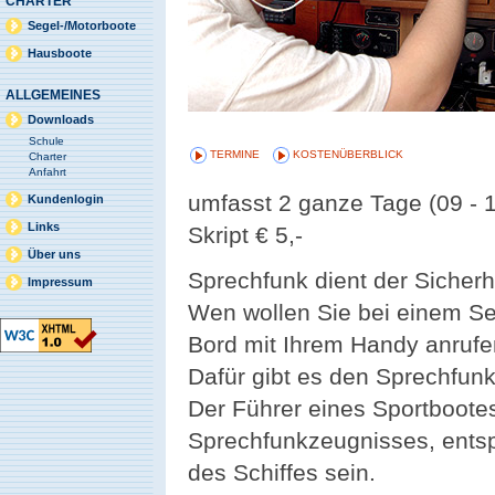
CHARTER
Segel-/Motorboote
Hausboote
ALLGEMEINES
Downloads
Schule
TERMINE
KOSTENÜBERBLICK
Charter
Anfahrt
umfasst 2 ganze Tage (09 - 
Kundenlogin
Links
Skript € 5,-
Über uns
Sprechfunk dient der Sicher
Impressum
Wen wollen Sie bei einem Se
Bord mit Ihrem Handy anruf
Dafür gibt es den Sprechfunk
Der Führer eines Sportboote
Sprechfunkzeugnisses, ents
des Schiffes sein.