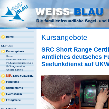
Kursangebote
Home
SCHULE
SRC Short Range Certif
Kursangebote
Amtliches deutsches Fu
Kurse
Überblick Scheine
Seefunkdienst auf UK
Prüfungsvoraussetzung
Prüfungstermine
Unsere Schiffe
NEU
Kurs FLEXIBEL
Fernkurse
Urlaubstörns
Eventsegeln
Fotogalerie