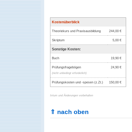
Kostenüberblick
Theoriekurs und Praxisausbildung
244,00 €
Skriptum
5,00 €
Sonstige Kosten:
Buch
19,90 €
Prüfungsfragebögen
24,90 €
(nicht unbedingt erforderlich)
Prüfungskosten und -spesen (z.Zt.)
150,00 €
Irrtum und Änderungen vorbehalten
⇑ nach oben